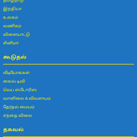
தமிழ்நாடு
இந்தியா
உலகம்
வணிகம்
விளையாட்டு
சினிமா
கூடுதல்
வீடியோக்கள்
லைவ் டிவி
வெப் ஸ்டோரிஸ்
வானிலை & விவசாயம்
தேர்தல் மையம்
சந்தை விலை
தகவல்