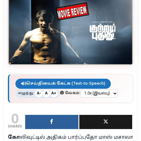
செய்தியைக் கேட்க (Text-to-Speech)
எழுத்து:
வேகம்:
A-
A
A+
0
SHARES
கோ
லிவுட்டில் அதிகம் பார்ப்பதோ மாஸ் மசாலா