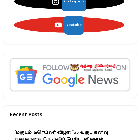
instagram
youtube
Recent Posts
‘மகுடம்’ டிரெய்லர் விழா: “35 வருட கனவு
நனவானது!”-உருகிப் பேசிய விஷால்!