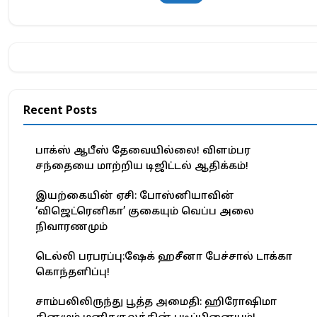
Recent Posts
பாக்ஸ் ஆபீஸ் தேவையில்லை! விளம்பர
சந்தையை மாற்றிய டிஜிட்டல் ஆதிக்கம்!
இயற்கையின் ஏசி: போஸ்னியாவின்
‘விஜெட்ரெனிகா’ குகையும் வெப்ப அலை
நிவாரணமும்
டெல்லி பரபரப்பு:ஷேக் ஹசீனா பேச்சால் டாக்கா
கொந்தளிப்பு!
சாம்பலிலிருந்து பூத்த அமைதி: ஹிரோஷிமா