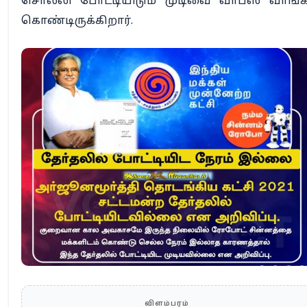
சொல்லி போட்டியிடும் முடிவை வாபஸ் வாங்க
கொண்டிருக்கிறார்.
விளம்பரம்