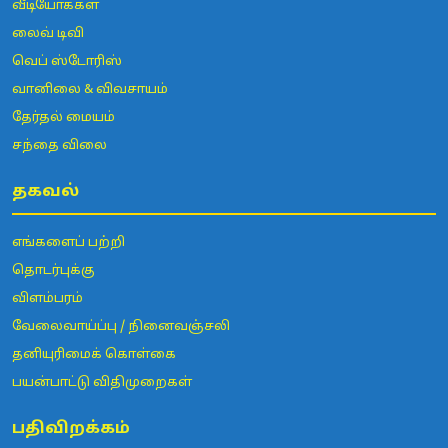
வீடியோக்கள்
லைவ் டிவி
வெப் ஸ்டோரிஸ்
வானிலை & விவசாயம்
தேர்தல் மையம்
சந்தை விலை
தகவல்
எங்களைப் பற்றி
தொடர்புக்கு
விளம்பரம்
வேலைவாய்ப்பு / நினைவஞ்சலி
தனியுரிமைக் கொள்கை
பயன்பாட்டு விதிமுறைகள்
பதிவிறக்கம்