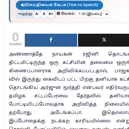
செய்தியைக் கேட்க (Text-to-Speech)
எழுத்து:
வேகம்:
A-
A
A+
0
SHARES
அண்ணாத்தே நாயகன் ரஜினி தொடங்
திட்டமிட்டிருந்த ஒரு கட்சியின் தலைமை ஒருங
கிணைப்பாளராக அறிவிக்கப்பட்டதால், பாஜக
வில் இருந்து கைவிடப் பட்ட பிறகு தனியாக கட்ச
தொடங்கிய அர்ஜுன மூர்த்தி என்பவர் எதிர்வரும
தமிழக சட்டப்பேரவை தேர்தலில் தனியா
போட்டியிடப்போவதாக அறிவித்த நிலையில்
தற்போது அடேங்கப்பா.. இதெல்லாம
இப்போதைக்கு நடக்கற காரியமில்லை என்ற