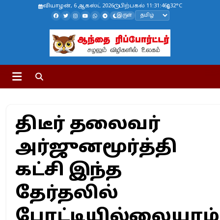
வியாழன், 6 ஆகஸ்ட் 2026
பிற்பகல் 11:31:47
32°C
இருள்
திடீர் தலைவர்
அர்ஜுனமூர்த்தி
கட்சி இந்த
தேர்தலில்
போட்டியில்லையாம்