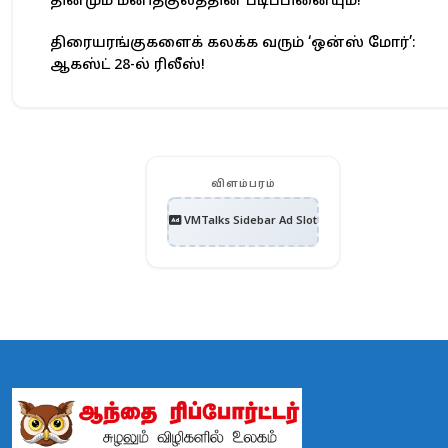
தினமும் மனிதகுலத்தின் படிப்பினையும்!
திரையரங்குகளைக் கலக்க வரும் ‘ஒன்ஸ் மோர்’:
ஆகஸ்ட் 28-ல் ரிலீஸ்!
விளம்பரம்
VMTalks Sidebar Ad Slot