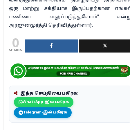
வளர்த்துக்கொள்வோம். தமிழ்நாட்டு அரசியலில
ஒரு மாற்று சக்தியாக இருப்பதற்கான எங்கள
பணியை வலுப்படுத்துவோம்” என்ற
அர்ஜுனமூர்த்தி தெரிவித்துள்ளார்.
0
SHARES
இந்த செய்தியை பகிர்க:
WhatsApp-இல் பகிர்க
Telegram-இல் பகிர்க