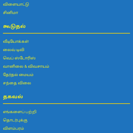
விளையாட்டு
சினிமா
கூடுதல்
வீடியோக்கள்
லைவ் டிவி
வெப் ஸ்டோரிஸ்
வானிலை & விவசாயம்
தேர்தல் மையம்
சந்தை விலை
தகவல்
எங்களைப் பற்றி
தொடர்புக்கு
விளம்பரம்