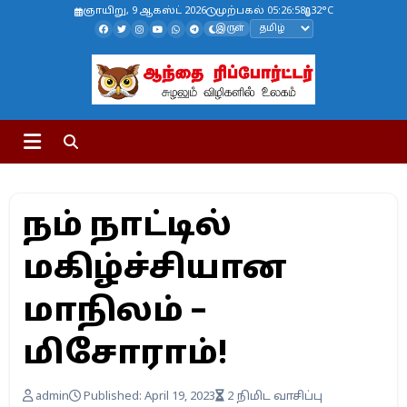
ஞாயிறு, 9 ஆகஸ்ட் 2026
முற்பகல் 05:26:59
32°C
இருள்
நம் நாட்டில்
மகிழ்ச்சியான
மாநிலம் –
மிசோராம்!
admin
Published: April 19, 2023
2 நிமிட வாசிப்பு