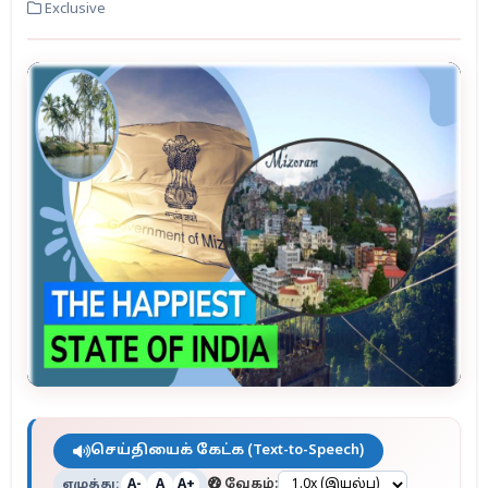
Exclusive
செய்தியைக் கேட்க (Text-to-Speech)
எழுத்து:
வேகம்:
A-
A
A+