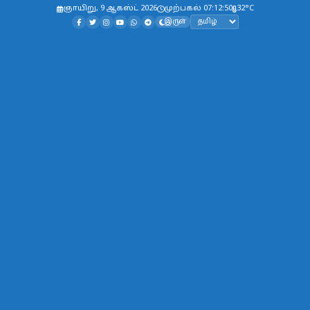
ஞாயிறு, 9 ஆகஸ்ட் 2026
முற்பகல் 07:12:51
32°C
இருள்