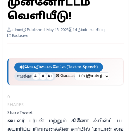
முன்னோட்டம்
வெளியீடு!
admin
Published: May 13, 2023
14 நிமிட வாசிப்பு
Exclusive
செய்தியைக் கேட்க (Text-to-Speech)
எழுத்து:
வேகம்:
A-
A
A+
0
SHARES
Share
Tweet
டை
லர் டர்டன் மற்றும் கினோ ஃபிஸ்ட் பட
தயாரிப்பு நிறுவனத்தின் சார்பில் ‘மாடர்ன் லவ்