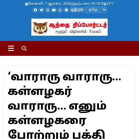
வெள்ளி, 7 ஆகஸ்ட் 2026
முற்பகல் 05:18:21
32°C
இருள்
‘வாராரு வாராரு…
கள்ளழகர்
வாராரு… எனும்
கள்ளழகரை
போற்றும் பக்தி