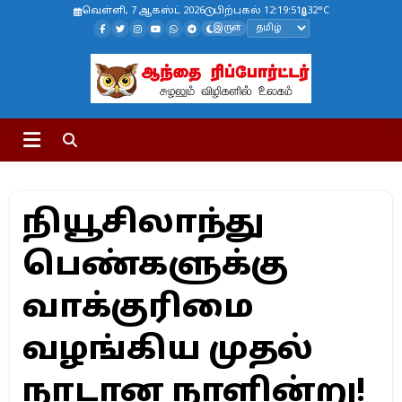
வெள்ளி, 7 ஆகஸ்ட் 2026
பிற்பகல் 12:19:51
32°C
இருள்
நியூசிலாந்து
பெண்களுக்கு
வாக்குரிமை
வழங்கிய முதல்
நாடான நாளின்று!