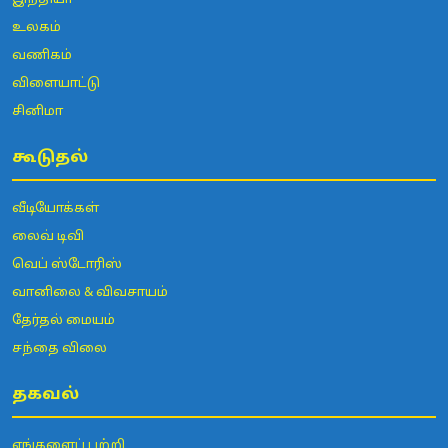
உலகம்
வணிகம்
விளையாட்டு
சினிமா
கூடுதல்
வீடியோக்கள்
லைவ் டிவி
வெப் ஸ்டோரிஸ்
வானிலை & விவசாயம்
தேர்தல் மையம்
சந்தை விலை
தகவல்
எங்களைப் பற்றி