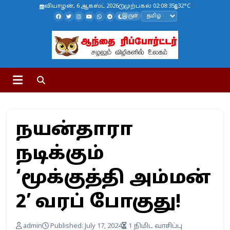
வியாழன், 6 ஆகஸ்ட் 2026
முற்பகல் 02:08:35
32°C
இருள்
நயன்தாரா
நடிக்கும்
‘மூக்குத்தி அம்மன்
2’ வரப் போகுது!
admin
Published: July 17, 2024
1 நிமிட வாசிப்பு