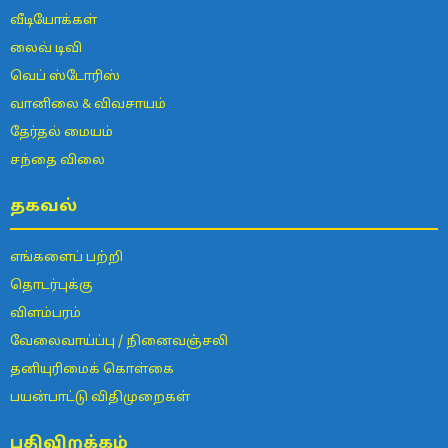
வீடியோக்கள்
லைவ் டிவி
வெப் ஸ்டோரிஸ்
வானிலை & விவசாயம்
தேர்தல் மையம்
சந்தை விலை
தகவல்
எங்களைப் பற்றி
தொடர்புக்கு
விளம்பரம்
வேலைவாய்ப்பு / நினைவஞ்சலி
தனியுரிமைக் கொள்கை
பயன்பாட்டு விதிமுறைகள்
பதிவிறக்கம்