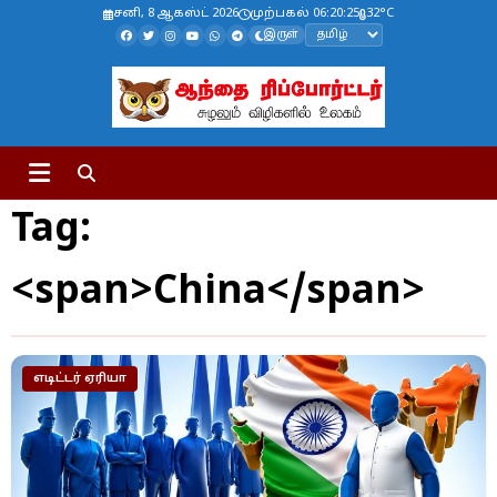
சனி, 8 ஆகஸ்ட் 2026
முற்பகல் 06:20:26
32°C
இருள்
Tag:
<span>China</span>
எடிட்டர் ஏரியா