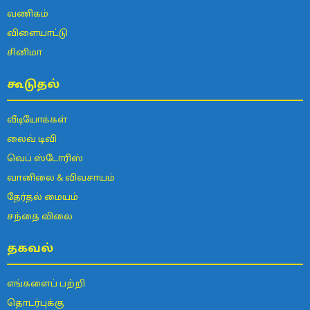
வணிகம்
விளையாட்டு
சினிமா
கூடுதல்
வீடியோக்கள்
லைவ் டிவி
வெப் ஸ்டோரிஸ்
வானிலை & விவசாயம்
தேர்தல் மையம்
சந்தை விலை
தகவல்
எங்களைப் பற்றி
தொடர்புக்கு