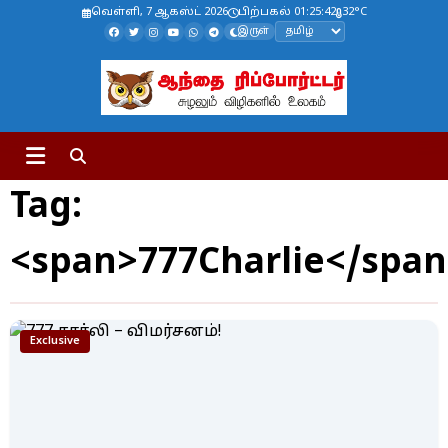
வெள்ளி, 7 ஆகஸ்ட் 2026
பிற்பகல் 01:25:42
32°C
இருள்
Tag:
<span>777Charlie</spa
Exclusive