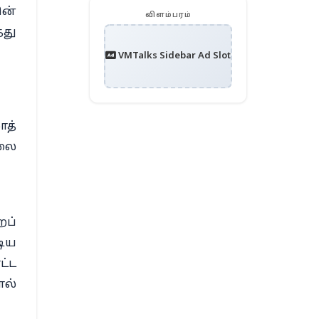
ின்
விளம்பரம்
்து
VMTalks Sidebar Ad Slot
ாத்
்லை
றப்
டிய
ட்ட
ால்