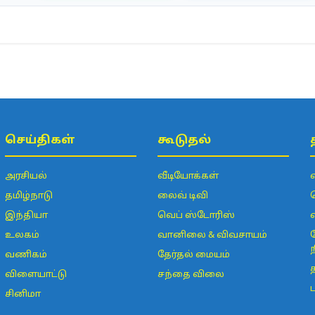
செய்திகள்
கூடுதல்
அரசியல்
வீடியோக்கள்
தமிழ்நாடு
லைவ் டிவி
இந்தியா
வெப் ஸ்டோரிஸ்
உலகம்
வானிலை & விவசாயம்
வணிகம்
தேர்தல் மையம்
விளையாட்டு
சந்தை விலை
சினிமா