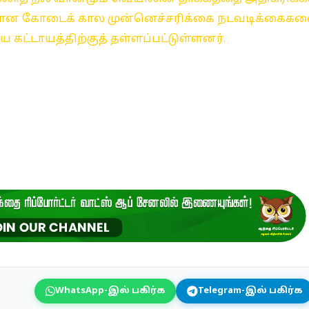
கமான கோடைக் கால முன்னெச்சரிக்கை நடவடிக்கைக
கட்டாயத்திற்குத் தள்ளப்பட்டுள்ளனர்.
WhatsApp-இல் பகிர்க
Telegram-இல் பகிர்க