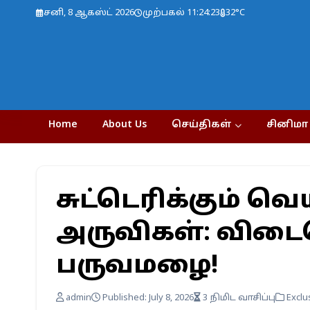
சனி, 8 ஆகஸ்ட் 2026
முற்பகல் 11:24:24
32°C
Home
About Us
செய்திகள்
சினிமா
சுட்டெரிக்கும் வ
அருவிகள்: விடை
பருவமழை!
admin
Published: July 8, 2026
3 நிமிட வாசிப்பு
Exclu