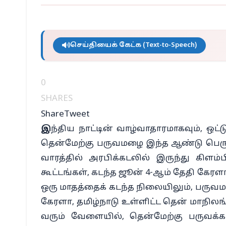
செய்தியைக் கேட்க (Text-to-Speech)
0
SHARES
Share
Tweet
இ
ந்திய நாட்டின் வாழ்வாதாரமாகவும், ஒட
தென்மேற்கு பருவமழை இந்த ஆண்டு பெரும
வாரத்தில் அரபிக்கடலில் இருந்து கிளம்ப
கூட்டங்கள், கடந்த ஜூன் 4-ஆம் தேதி க
ஒரு மாதத்தைக் கடந்த நிலையிலும், பருவம
கேரளா, தமிழ்நாடு உள்ளிட்ட தென் மாநி
வரும் வேளையில், தென்மேற்கு பருவக்க