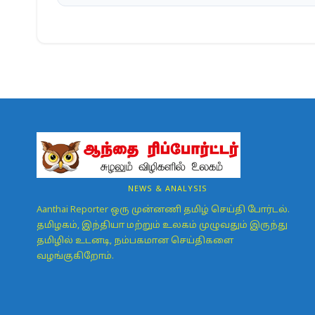
NEWS & ANALYSIS
Aanthai Reporter ஒரு முன்னணி தமிழ் செய்தி போர்டல்.
தமிழகம், இந்தியா மற்றும் உலகம் முழுவதும் இருந்து
தமிழில் உடனடி, நம்பகமான செய்திகளை
வழங்குகிறோம்.