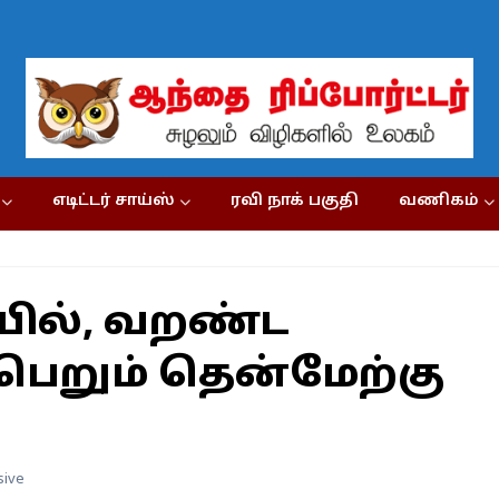
எடிட்டர் சாய்ஸ்
ரவி நாக் பகுதி
வணிகம்
ெயில், வறண்ட
பெறும் தென்மேற்கு
sive