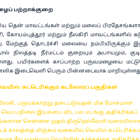
ழைப் பற்றாக்குறை
்கிய தென் மாவட்டங்கள் மற்றும் மலைப் பிரதேசங்க
கோயம்புத்தூர் மற்றும் நீலகிரி மாவட்டங்களில் கட
ு. மேற்குத் தொடர்ச்சி மலையை நம்பியிருக்கும் இ
நிலத்தடி நீர்மட்டம் குறையும் அபாயமும், குடிந
யுள்ளது. பயிர்களைக் காப்பாற்ற பருவமழையை மட்ட
ற்காலிக இடைவெளி பெரும் பின்னடைவாக மாறியுள்ளது
யில்: சுட்டெரிக்கும் கடலோரப் பகுதிகள்
ிலகி, பருவக்காற்று தடைபடுவதன் மிக மோசமான
் வெப்பநிலை இயல்பை விட பல மடங்கு அதிகரிக்கப்
்டங்களான சென்னை முதல் திருநெல்வேலி வரையிலா
ைக் காலத்தை மிஞ்சும் வகையில் வெயில் சுட்டெரிக்கப
்லாத நீல வானமும் வெயிலின் தாக்கத்தை அதிகரிக்கச