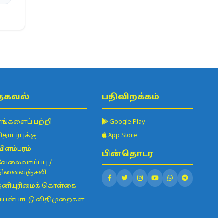
தகவல்
பதிவிறக்கம்
எங்களைப் பற்றி
Google Play
தொடர்புக்கு
App Store
விளம்பரம்
பின்தொடர
வேலைவாய்ப்பு /
நினைவஞ்சலி
தனியுரிமைக் கொள்கை
பயன்பாட்டு விதிமுறைகள்