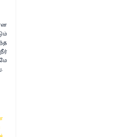
ளான
ும்
ந்த
ீர்
ுமே
.
ன
்
்