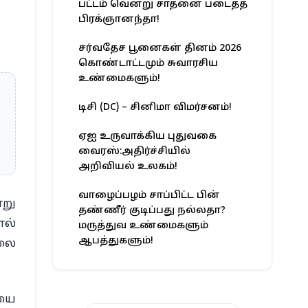
பட்டம் வென்று சாதனை படைத்த
பிரக்ஞானந்தா!
சர்வதேச பூனைகள் தினம் 2026
கொண்டாட்டமும் சுவாரசிய
உண்மைகளும்!
டிசி (DC) – சினிமா விமர்சனம்!
ஏஐ உருவாக்கிய புதுவகை
வைரஸ்:அதிர்ச்சியில்
அறிவியல் உலகம்!
வாழைப்பழம் சாப்பிட்ட பின்
ாறு
தண்ணீர் குடிப்பது நல்லதா?
எல்
மருத்துவ உண்மைகளும்
ஆபத்துகளும்!
ூலை
ையை