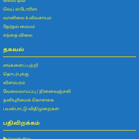
லைவ் டிவி
வெப் ஸ்டோரிஸ்
வானிலை & விவசாயம்
தேர்தல் மையம்
சந்தை விலை
தகவல்
எங்களைப் பற்றி
தொடர்புக்கு
விளம்பரம்
வேலைவாய்ப்பு / நினைவஞ்சலி
தனியுரிமைக் கொள்கை
பயன்பாட்டு விதிமுறைகள்
பதிவிறக்கம்