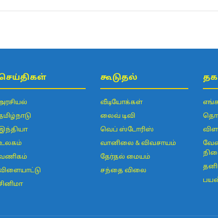
செய்திகள்
கூடுதல்
தக
அரசியல்
வீடியோக்கள்
எங்
தமிழ்நாடு
லைவ் டிவி
தொடர
இந்தியா
வெப் ஸ்டோரிஸ்
விள
உலகம்
வானிலை & விவசாயம்
வேல
நின
வணிகம்
தேர்தல் மையம்
தனி
விளையாட்டு
சந்தை விலை
பயன
சினிமா