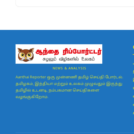
NEWS & ANALYSIS
Aanthai Reporter ஒரு முன்னணி தமிழ் செய்தி போர்டல்.
தமிழகம், இந்தியா மற்றும் உலகம் முழுவதும் இருந்து
தமிழில் உடனடி, நம்பகமான செய்திகளை
வழங்குகிறோம்.