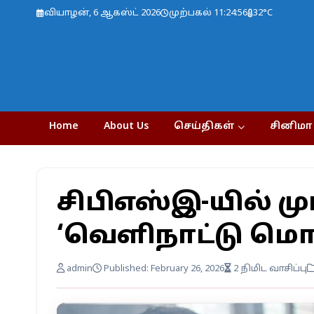
வியாழன், 6 ஆகஸ்ட் 2026
முற்பகல் 11:24:57
32°C
Home
About Us
செய்திகள்
சினிமா
சிபிஎஸ்இ-யில் 
‘வெளிநாட்டு மொழ
admin
Published: February 26, 2026
2 நிமிட வாசிப்பு