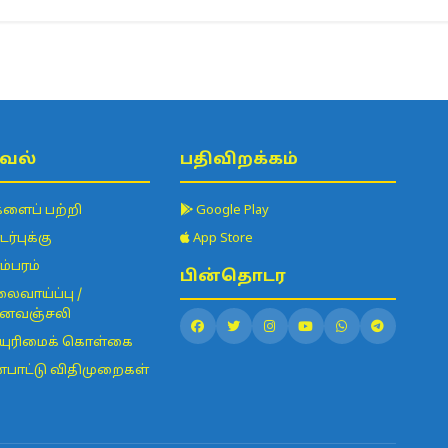
வல்
பதிவிறக்கம்
களைப் பற்றி
Google Play
்புக்கு
App Store
ம்பரம்
பின்தொடர
ைவாய்ப்பு /
ைவஞ்சலி
யுரிமைக் கொள்கை
்பாட்டு விதிமுறைகள்