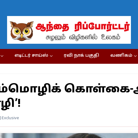
எடிட்டர் சாய்ஸ்
ரவி நாக் பகுதி
வணிகம்
மும்மொழிக் கொள்கை
ி’!
Exclusive