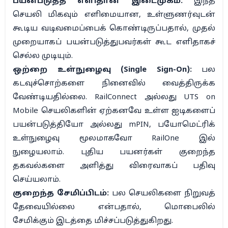
பயன்படுத்த எளிதான இடைமுகம்:
இந்த
செயலி மிகவும் எளிமையான, உள்ளுணர்வுடன்
கூடிய வடிவமைப்பைக் கொண்டிருப்பதால், முதல்
முறையாகப் பயன்படுத்துபவர்கள் கூட எளிதாகச்
செல்ல முடியும்.
ஒற்றை உள்நுழைவு (Single Sign-On):
பல
கடவுச்சொற்களை நினைவில் வைத்திருக்க
வேண்டியதில்லை.
RailConnect அல்லது UTS on
Mobile செயலிகளின் ஏற்கனவே உள்ள ஐடிகளைப்
பயன்படுத்தியோ அல்லது mPIN, பயோமெட்ரிக்
உள்நுழைவு மூலமாகவோ RailOne இல்
நுழையலாம்.
புதிய பயனர்கள் குறைந்த
தகவல்களை அளித்து விரைவாகப் பதிவு
செய்யலாம்.
குறைந்த சேமிப்பிடம்:
பல செயலிகளை நிறுவத்
தேவையில்லை என்பதால், மொபைலில்
சேமிக்கும் இடத்தை மிச்சப்படுத்துகிறது.