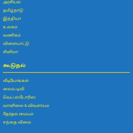
அரசியல்
தமிழ்நாடு
இந்தியா
உலகம்
வணிகம்
விளையாட்டு
சினிமா
கூடுதல்
வீடியோக்கள்
லைவ் டிவி
வெப் ஸ்டோரிஸ்
வானிலை & விவசாயம்
தேர்தல் மையம்
சந்தை விலை