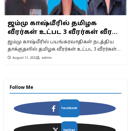
ஜம்மு காஷ்மீரில் தமிழக
வீரர்கள் உட்பட 3 வீரர்கள் வீர
மரணம்!
ஜம்மு காஷ்மீரில் பயங்கரவாதிகள் நடத்திய
தாக்குதலில் தமிழக வீரர்கள் உட்பட 3 வீரர்கள்
வீர மரணம் அடைந்துள்ளனர். ஜம்மு காஷ்மீரில்,
August 11, 2022
admin
ராஜோரி மாவட்டம் பர்கலில் உள்ள இந்திய
இராணுவ முகாமை நோக்கி தாக்குதல்
நடத்துவதற்காக தீவிரவாதிகள் நெருங்குவதை
பாதுகாப்புக்காக நிறுத்தி வைக்கப்பட்ட
Follow Me
காவலர்கள் கண்டறிந்தனர். இதனால்
இராணுவ வீரர்கள் அனைவரும்
முன்னெச்சரிக்கையாக இருந்தனர். இராணுவ
facebook
முகாமை நோக்கி வந்த பயங்கரவாதிகள்,
இராணுவ முகாமின் போஸ்ட்டுக்குள்
நுழைவதற்காக இரண்டு கையெறி
twitter