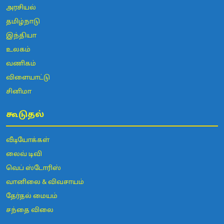
அரசியல்
தமிழ்நாடு
இந்தியா
உலகம்
வணிகம்
விளையாட்டு
சினிமா
கூடுதல்
வீடியோக்கள்
லைவ் டிவி
வெப் ஸ்டோரிஸ்
வானிலை & விவசாயம்
தேர்தல் மையம்
சந்தை விலை