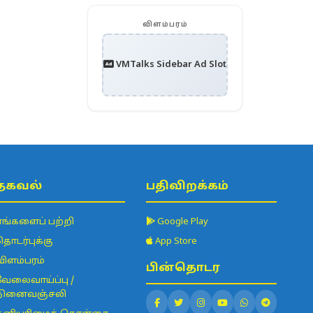
விளம்பரம்
VMTalks Sidebar Ad Slot
தகவல்
பதிவிறக்கம்
எங்களைப் பற்றி
Google Play
தொடர்புக்கு
App Store
விளம்பரம்
பின்தொடர
வேலைவாய்ப்பு /
நினைவஞ்சலி