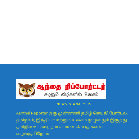
NEWS & ANALYSIS
Aanthai Reporter ஒரு முன்னணி தமிழ் செய்தி போர்டல்.
தமிழகம், இந்தியா மற்றும் உலகம் முழுவதும் இருந்து
தமிழில் உடனடி, நம்பகமான செய்திகளை
வழங்குகிறோம்.