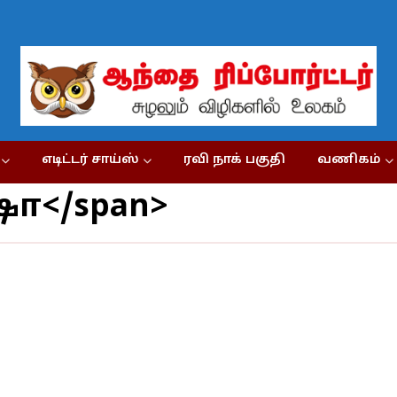
எடிட்டர் சாய்ஸ்
ரவி நாக் பகுதி
வணிகம்
ஷோ</span>