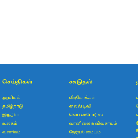
செய்திகள்
கூடுதல்
அரசியல்
வீடியோக்கள்
தமிழ்நாடு
லைவ் டிவி
இந்தியா
வெப் ஸ்டோரிஸ்
உலகம்
வானிலை & விவசாயம்
வணிகம்
தேர்தல் மையம்