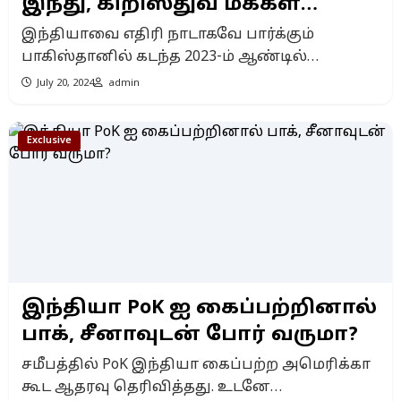
இந்து, கிறிஸ்துவ மக்கள்
எதிர்பார்க்கும் […]
தொகை!
இந்தியாவை எதிரி நாடாகவே பார்க்கும்
பாகிஸ்தானில் கடந்த 2023-ம் ஆண்டில்
மேற்கொள்ளப்பட்ட மக்கள்தொகை
July 20, 2024
admin
கணக்கெடுப்பு தரவுகளை, அந்நாட்டின்
புள்ளியியல் துறை வெளியிட்டுள்ளது.
Exclusive
அதன்படி, நாட்டின் மொத்த மக்கள்தொகை
சுமார் 24 கோடியாகும். இதில் முஸ்லிம்களின்
எண்ணிக்கை 23.16 கோடி. அதாவது, 96.35
சதவீதம். கடந்த 2017-ம் ஆண்டில் பாகிஸ்தான்
மக்கள்தொகை சுமார் 20 கோடியாக இருந்தது.
இப்போது 4 கோடி (2.55%) அதிகரித்துள்ளது.
இதே வீதத்தில் அதிகரித்தால், 2050ம்
ஆண்டுக்குள் பாகிஸ்தானின் மக்கள்தொகை
இந்தியா PoK ஐ கைப்பற்றினால்
இருமடங்கு உயரும். கடந்த […]
பாக், சீனாவுடன் போர் வருமா?
சமீபத்தில் PoK இந்தியா கைப்பற்ற அமெரிக்கா
கூட ஆதரவு தெரிவித்தது. உடனே