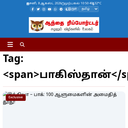
சனி, 8 ஆகஸ்ட் 2026
முற்பகல் 10:50:40
32°C
இருள்
Tag:
<span>பாகிஸ்தான்</s
Exclusive