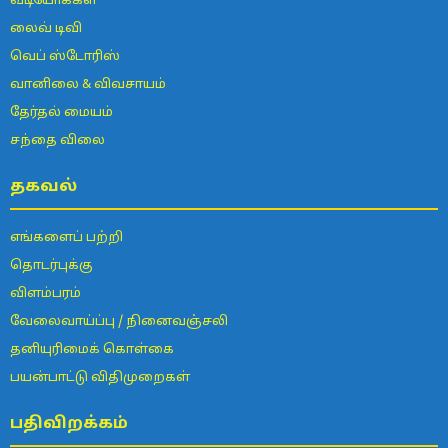
வீடியோக்கள்
லைவ் டிவி
வெப் ஸ்டோரிஸ்
வானிலை & விவசாயம்
தேர்தல் மையம்
சந்தை விலை
தகவல்
எங்களைப் பற்றி
தொடர்புக்கு
விளம்பரம்
வேலைவாய்ப்பு / நினைவஞ்சலி
தனியுரிமைக் கொள்கை
பயன்பாட்டு விதிமுறைகள்
பதிவிறக்கம்