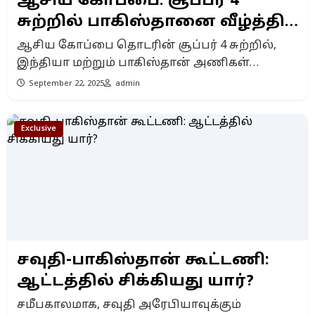
ஆசிய கோப்பை: சூப்பர் 4
சுற்றில் பாகிஸ்தானை வீழ்த்தி
இந்தியா அசத்தல்!
ஆசிய கோப்பை தொடரின் சூப்பர் 4 சுற்றில்,
இந்தியா மற்றும் பாகிஸ்தான் அணிகள்
மோதிய பரபரப்பான போட்டியில்,
September 22, 2025
admin
பாகிஸ்தானை 6 விக்கெட் வித்தியாசத்தில்
வீழ்த்தி இந்திய அணி அபார வெற்றி பெற்றது.
Exclusive
பாகிஸ்தான் நிர்ணயித்த 172 ரன்கள் என்ற
சவாலான இலக்கை, இந்திய அணி 18.5
ஓவர்களில் எட்டி, தங்கள் ஆதிக்கத்தை மீண்டும்
நிலைநிறுத்தியது. பாகிஸ்தானின் பேட்டிங்:
ஒரு கலவையான இன்னிங்ஸ் டாஸ் வென்று
பந்துவீச்சைத் தேர்வு செய்த இந்திய அணி,
பாகிஸ்தானை பேட்டிங் செய்ய அழைத்தது. […]
சவுதி-பாகிஸ்தான் கூட்டணி:
ஆட்டத்தில் சிக்கியது யார்?
சமீபகாலமாக, சவுதி அரேபியாவுக்கும்