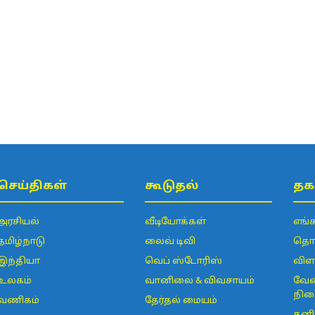
செய்திகள்
கூடுதல்
தக
அரசியல்
வீடியோக்கள்
எங்
தமிழ்நாடு
லைவ் டிவி
தொடர
இந்தியா
வெப் ஸ்டோரிஸ்
விள
உலகம்
வானிலை & விவசாயம்
வேல
நின
வணிகம்
தேர்தல் மையம்