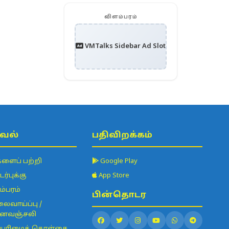
விளம்பரம்
VMTalks Sidebar Ad Slot
வல்
பதிவிறக்கம்
களைப் பற்றி
Google Play
்புக்கு
App Store
ம்பரம்
பின்தொடர
ைவாய்ப்பு /
ைவஞ்சலி