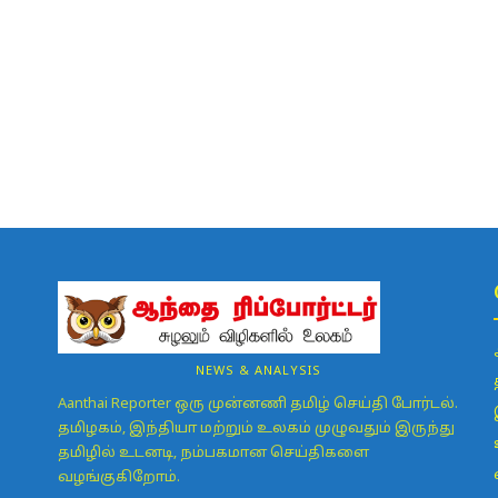
NEWS & ANALYSIS
Aanthai Reporter ஒரு முன்னணி தமிழ் செய்தி போர்டல்.
தமிழகம், இந்தியா மற்றும் உலகம் முழுவதும் இருந்து
தமிழில் உடனடி, நம்பகமான செய்திகளை
வழங்குகிறோம்.