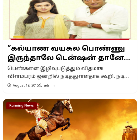
”கல்யாண வயசுல பொண்ணு
இருந்தாலே டென்ஷன் தானே?”
என்று கேட்ட பிரகாஷ்ராஜ் மீது
பெண்களை இழிவுபடுத்தும் விதமாக
வழக்கு!
விளம்பரம் ஒன்றில் நடித்துள்ளதாக கூறி, நடிகர்
பிரகாஷ்ராஜ் மீது நடவடிக்கை எடுக்க வேண்டும்
August 19, 2015
admin
என்று சென்னை ஹைகோர்ட்டில் பொது நல
வழக்கு தொடரப் பட்டுள்ளது. தனியார்
Running News
நிறுவனத்திற்காக, நடிகர் பிரகாஷ்ராஜ்
விளம்பரம் ஒன்றில் நடித்துள்ளார். அந்த
விளம்பரம் பெண்களை இழிவுபடுத்தும்
விதமாக உள்ளதாகவும், வில்லி வாக்கத்தைச்
சேர்ந்த சஃபியா என்ற பெண்