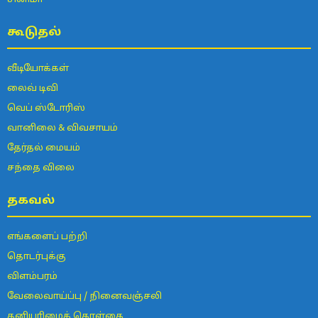
கூடுதல்
வீடியோக்கள்
லைவ் டிவி
வெப் ஸ்டோரிஸ்
வானிலை & விவசாயம்
தேர்தல் மையம்
சந்தை விலை
தகவல்
எங்களைப் பற்றி
தொடர்புக்கு
விளம்பரம்
வேலைவாய்ப்பு / நினைவஞ்சலி
தனியுரிமைக் கொள்கை