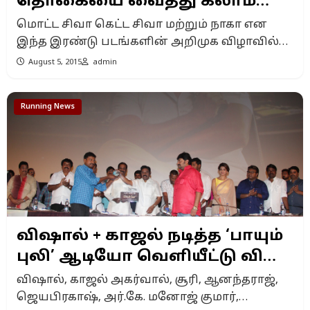
தொகையை வைத்து கலாம்
அறக்கட்டளை : ராகவா
மொட்ட சிவா கெட்ட சிவா மற்றும் நாகா என
லாரன்ஸ் தொடங்கினார்.
இந்த இரண்டு படங்களின் அறிமுக விழாவில்
தனக்கு வழங்கப்பட்ட ஒரு கோடி ரூபாய்
August 5, 2015
admin
அட்வான்ஸ் தொகையை வைத்து கலாம்
அறக்கட்டளையைத் தொடங்கியுள்ளார் நடிகரும்
Running News
இயக்குநருமான ராகவா லாரன்ஸ். இவருடைய
அறக்கட்டளையில் பிரபல தொகுப்பாளர் டிடியும்
இணைந்துள்ளார். அடுத்தடுத்து
‘காஞ்சனா’க்களின் வெற்றிகளை ருசித்த
ராகவா லாரன்ஸ் ,ராகவேந்திரா புரொடக்ஷன்,
வேந்தர் மூவீஸ் எஸ்.மதன் வழங்கும் ‘மொட்ட
சிவா கெட்ட சிவா’ மற்றும் ‘நாகா’ படங்களை
ஒரே நேரத்தில் தொடங்கி […]
விஷால் + காஜல் நடித்த ‘பாயும்
புலி’ ஆடியோ வெளியீட்டு விழா
ஆல்பம் + டிரைலர்!
விஷால், காஜல் அகர்வால், சூரி, ஆனந்தராஜ்,
ஜெயபிரகாஷ், அர்.கே. மனோஜ் குமார்,