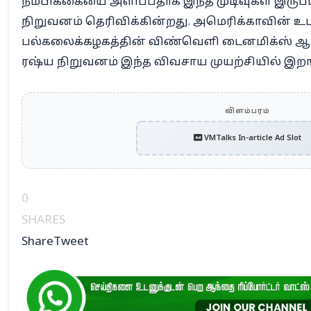
நம்பிக்கையை அளிப்பதாக இந்த முடிவுகள் இருப
நிறுவனம் தெரிவிக்கின்றது. அமெரிக்காவின் 
பல்கலைக்கழகத்தின் விண்வெளி டைனமிக்ஸ் ஆ
ரஷ்ய நிறுவனம் இந்த விவசாய முயற்சியில் இறங்
விளம்பரம்
VMTalks In-article Ad Slot
0
SHARES
Share
Tweet