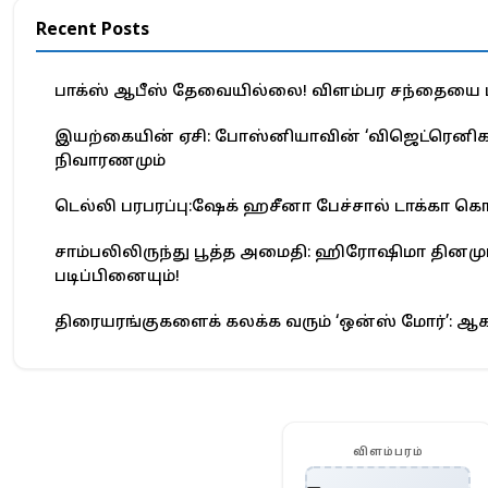
Recent Posts
பாக்ஸ் ஆபீஸ் தேவையில்லை! விளம்பர சந்தையை மாற
இயற்கையின் ஏசி: போஸ்னியாவின் ‘விஜெட்ரெனிக
நிவாரணமும்
டெல்லி பரபரப்பு:ஷேக் ஹசீனா பேச்சால் டாக்கா கொந
சாம்பலிலிருந்து பூத்த அமைதி: ஹிரோஷிமா தினமு
படிப்பினையும்!
திரையரங்குகளைக் கலக்க வரும் ‘ஒன்ஸ் மோர்’: ஆகஸ்ட
விளம்பரம்