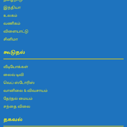
தமிழ்நாடு
இந்தியா
உலகம்
வணிகம்
விளையாட்டு
சினிமா
கூடுதல்
வீடியோக்கள்
லைவ் டிவி
வெப் ஸ்டோரிஸ்
வானிலை & விவசாயம்
தேர்தல் மையம்
சந்தை விலை
தகவல்