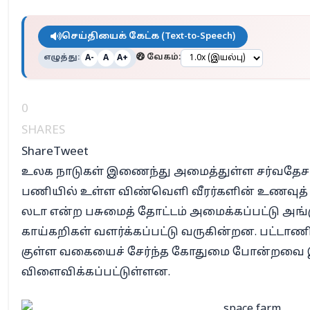
செய்தியைக் கேட்க (Text-to-Speech)
எழுத்து:
வேகம்:
A-
A
A+
0
SHARES
Share
Tweet
உலக நாடுகள் இணைந்து அமைத்துள்ள சர்வதேச
பணியில் உள்ள விண்வெளி வீரர்களின் உணவுத
லடா என்ற பசுமைத் தோட்டம் அமைக்கப்பட்டு அ
காய்கறிகள் வளர்க்கப்பட்டு வருகின்றன. பட்டாணி
குள்ள வகையைச் சேர்ந்த கோதுமை போன்றவை 
விளைவிக்கப்பட்டுள்ளன.