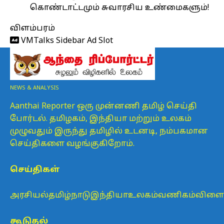
கொண்டாட்டமும் சுவாரசிய உண்மைகளும்!
விளம்பரம்
VMTalks Sidebar Ad Slot
NEWS & ANALYSIS
Aanthai Reporter ஒரு முன்னணி தமிழ் செய்தி
போர்டல். தமிழகம், இந்தியா மற்றும் உலகம்
முழுவதும் இருந்து தமிழில் உடனடி, நம்பகமான
செய்திகளை வழங்குகிறோம்.
செய்திகள்
அரசியல்
தமிழ்நாடு
இந்தியா
உலகம்
வணிகம்
விளைய
கூடுதல்