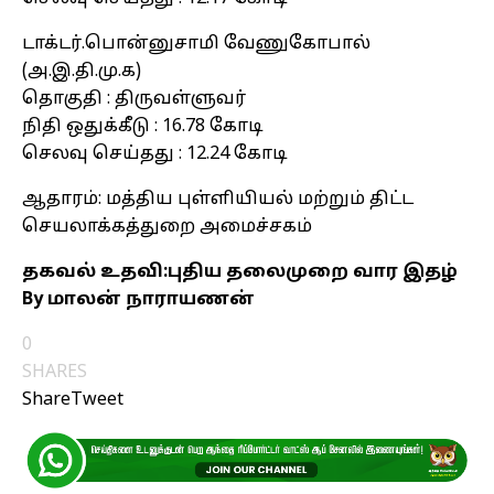
டாக்டர்.பொன்னுசாமி வேணுகோபால்
(அ.இ.தி.மு.க)
தொகுதி : திருவள்ளுவர்
நிதி ஒதுக்கீடு : 16.78 கோடி
செலவு செய்தது : 12.24 கோடி
ஆதாரம்: மத்திய புள்ளியியல் மற்றும் திட்ட
செயலாக்கத்துறை அமைச்சகம்
தகவல் உதவி:புதிய தலைமுறை வார இதழ்
By மாலன் நாராயணன்
0
SHARES
Share
Tweet