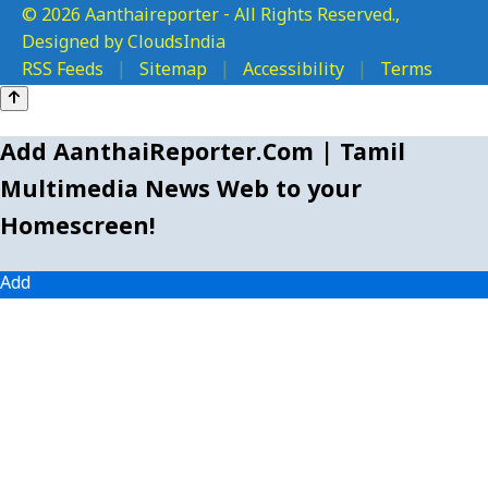
© 2026 Aanthaireporter - All Rights Reserved.,
Designed by CloudsIndia
RSS Feeds
|
Sitemap
|
Accessibility
|
Terms
Add AanthaiReporter.Com | Tamil
Multimedia News Web to your
Homescreen!
Add